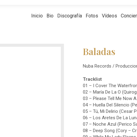
Inicio
Bio
Discografía
Fotos
Vídeos
Concie
Baladas
Nuba Records / Produccion
Tracklist
01 – I Cover The Waterfro
02 – María De La O (Quirog
03 – Please Tell Me Now A
04 – Huella Del Silencio (
05 – Tú, Mi Delirio (Cesar Po
06 – Los Aretes De La Luna
07 – Noche Azul (Perico 
08 – Deep Song (Cory – C