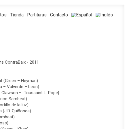
rtos
Tienda
Partituras
Contacto
s ContraBaix - 2011
nt (Green – Heyman)
a – Valverde – Leon)
. Clawson – Toussaint L. Pope}
Perico Sambeat)
rtillo de la luz)
 (J.D. Quiñones)
Sambeat)
ross)